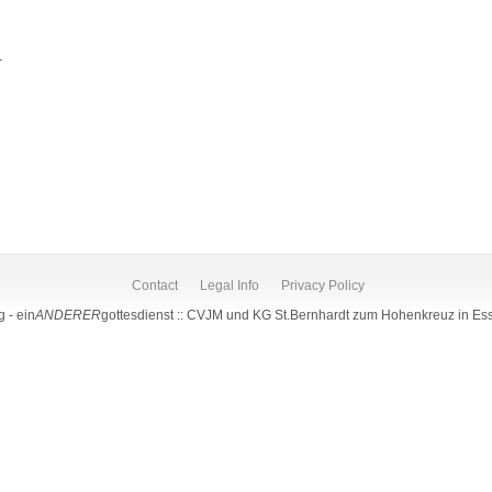
r
Contact
Legal Info
Privacy Policy
 - ein
ANDERER
gottesdienst :: CVJM und KG St.Bernhardt zum Hohenkreuz in Es