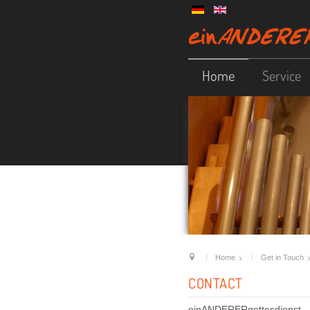
Home
Service
Home
Get in Touch
CONTACT
einANDERERgottesdienst