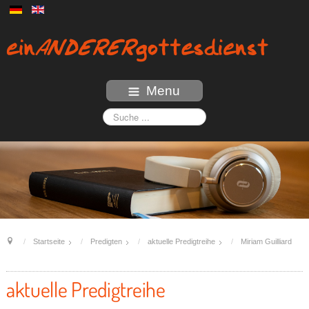
Menu
Startseite
Predigten
aktuelle Predigtreihe
Miriam Guilliard
aktuelle Predigtreihe